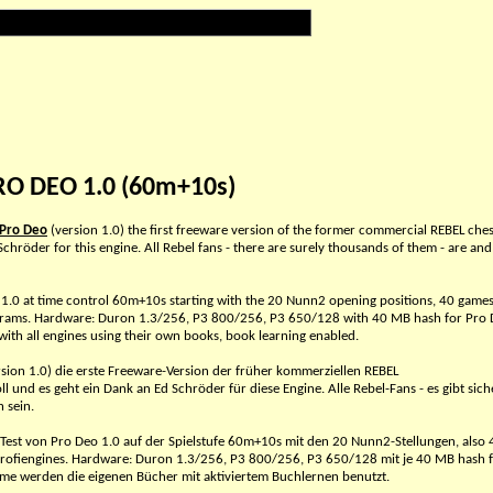
RO DEO 1.0 (60m+10s)
Pro Deo
(version 1.0) the first freeware version of the former commercial REBEL che
Schröder for this engine. All Rebel fans - there are surely thousands of them - are and 
Deo 1.0 at time control 60m+10s starting with the 20 Nunn2 opening positions, 40 game
ograms. Hardware: Duron 1.3/256, P3 800/256, P3 650/128 with 40 MB hash for Pro 
 with all engines using their own books, book learning enabled.
sion 1.0) die erste Freeware-Version der früher kommerziellen REBEL
l und es geht ein Dank an Ed Schröder für diese Engine. Alle Rebel-Fans - es gibt sich
 sein.
 Test von Pro Deo 1.0 auf der Spielstufe 60m+10s mit den 20 Nunn2-Stellungen, also 
Profiengines. Hardware: Duron 1.3/256, P3 800/256, P3 650/128 mit je 40 MB hash 
me werden die eigenen Bücher mit aktiviertem Buchlernen benutzt.