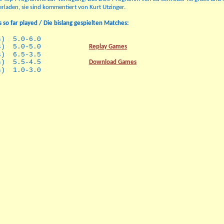
erladen, sie sind kommentiert von Kurt Utzinger.
so far played / Die bislang gespielten Matches:
s) 5.0-6.0
10 games) 5.0-5.0
Replay Games
) 6.5-3.5
 games) 5.5-4.5
Download Games
s) 1.0-3.0