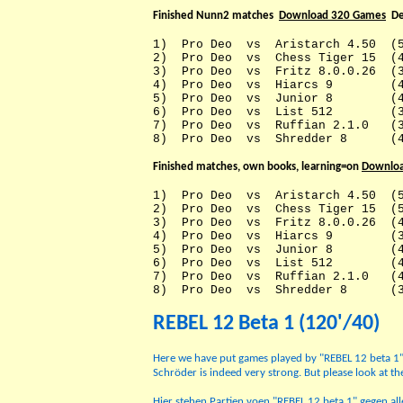
Finished Nunn2 matches
Download 320 Games
De
1) Pro Deo vs Aristarch 4.50 (5
2) Pro Deo vs Chess Tiger 15 (4
3) Pro Deo vs Fritz 8.0.0.26 (3
4) Pro Deo vs Hiarcs 9 (40.0 
5) Pro Deo vs Junior 8 (41.2 
6) Pro Deo vs List 512 (38.7 
7) Pro Deo vs Ruffian 2.1.0 (38
8) Pro Deo vs Shredder 8 (42.
Finished matches, own books, learning=on
Downlo
1) Pro Deo vs Aristarch 4.50 (5
2) Pro Deo vs Chess Tiger 15 (5
3) Pro Deo vs Fritz 8.0.0.26 (4
4) Pro Deo vs Hiarcs 9 (36.3 
5) Pro Deo vs Junior 8 (43.7 
6) Pro Deo vs List 512 (43,7 
7) Pro Deo vs Ruffian 2.1.0 (43
8) Pro Deo vs Shredder 8 (31.
REBEL 12 Beta 1 (120'/40)
Here we have put games played by "REBEL 12 beta 1" a
Schröder is indeed very strong. But please look at 
Hier stehen Partien voen "REBEL 12 beta 1" gegen a