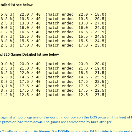
tailed list see below
5.0 %) 22.0 / 40 (match ended 22.0 - 18.0)
8.8 %) 19.5 / 40 (match ended 19.5 - 20.5)
2.5 %) 13.0 / 40 (match ended 13.0 - 27.0)
%) 16.0 / 40 (match ended 16.0 - 24.0)
%) 16.5 / 40 (match ended 16.5 - 23.5)
%) 15.5 / 40 (match ended 15.5 - 24.5)
.8 %) 15.5 / 40 (match ended 15.5 - 24.5)
5 %) 17.0 / 40 (match ended 17.0 - 23.0)
ad 320 Games
Detailed list see below
0.0 %) 20.0 / 40 (match ended 20.0 - 20.0)
2.5 %) 21.0 / 40 (match ended 21.0 - 19.0)
6.2 %) 22.0 / 40 (match ended 18.5 - 21.5)
%) 14.5 / 40 (match ended 14.5 - 25.5)
%) 17.5 / 40 (match ended 17.5 - 22.5))
%) 17.5 / 40 (match ended 17.5 - 22.5)
.7 %) 17.5 / 40 (match ended 17.5 - 22.5)
2 %) 12.5 / 40 (match ended 12.5 - 27.5)
gainst all top programs of the world. In our opinion this DOS program (it's free) of 
the games or load them down. The games are commented by Kurt Utzinger.
lle Top-Programme zur Verfügung. Das DOS-Programm von Ed Schröder ist gratis und 